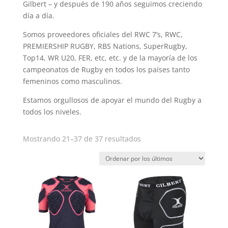
Gilbert – y después de 190 años seguimos creciendo
día a día.
Somos proveedores oficiales del RWC 7’s, RWC,
PREMIERSHIP RUGBY, RBS Nations, SuperRugby,
Top14, WR U20, FER, etc, etc. y de la mayoría de los
campeonatos de Rugby en todos los países tanto
femeninos como masculinos.
Estamos orgullosos de apoyar el mundo del Rugby a
todos los niveles.
Ordenado
Mostrando 21–37 de 37 resultados
por
los
últimos