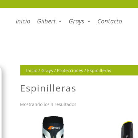
Inicio
Gilbert
Grays
Contacto
Inicio
/
Grays
/
Protecciones
/ Espinilleras
Espinilleras
Ordenado
Mostrando los 3 resultados
por
los
últimos