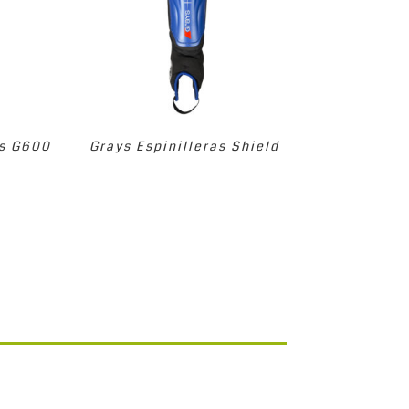
as G600
Grays Espinilleras Shield