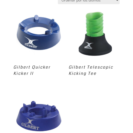
los
últimos
Gilbert Quicker
Gilbert Telescopic
Kicker II
Kicking Tee