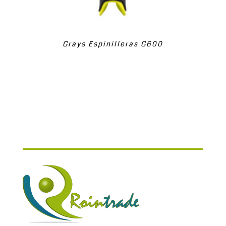
Grays Espinilleras G600
Gr